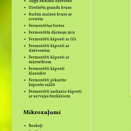
Augu enzīmu dzēriens
Diedzētu graudu kvass
Rudzu maizes kvass ar
avenēm
Fermentētas bietes
Fermentētu dārzeņu mix
Fermentēti kāposti ar čili
Fermentēti kāposti ar
dzērvenēm
Fermentēti kāposti ar
mārrutkiem
Fermentēti kāposti
klasiskie
Fermentēti pikantie
kāpostu salāti
Fermentēti sarkanie kāposti
ar savvaļas burkāniem
Mikrozaļumi
Brokoļi