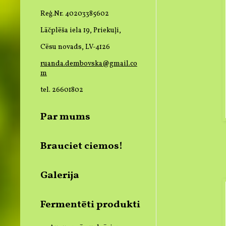
Reģ.Nr. 40203385602
Lāčplēša iela 19, Priekuļi,
Cēsu novads, LV-4126
ruanda.dembovska@gmail.co
m
tel. 26601802
Par mums
Brauciet ciemos!
Galerija
Fermentēti produkti