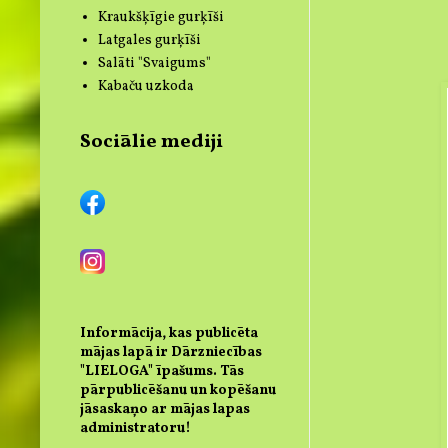
Kraukšķīgie gurķīši
Latgales gurķīši
Salāti "Svaigums"
Kabaču uzkoda
Sociālie mediji
Informācija, kas publicēta
mājas lapā ir Dārzniecības
"LIELOGA" īpašums. Tās
pārpublicēšanu un kopēšanu
jāsaskaņo ar mājas lapas
administratoru!