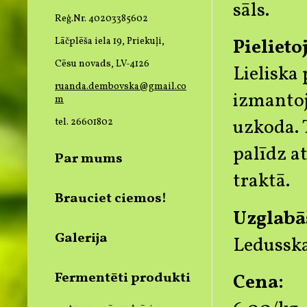
sāls.
Reģ.Nr. 40203385602
Pielieto
Lāčplēša iela 19, Priekuļi,
Cēsu novads, LV-4126
Lieliska
ruanda.dembovska@gmail.co
izmantoj
m
uzkoda. 
tel. 26601802
palīdz a
Par mums
traktā.
Brauciet ciemos!
Uzglabā
Galerija
Ledusska
Fermentēti produkti
Cena: