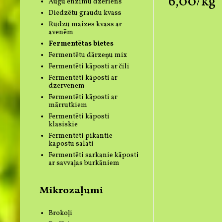
6,00/kg
Augu enzīmu dzēriens
Diedzētu graudu kvass
Rudzu maizes kvass ar
avenēm
Fermentētas bietes
Fermentētu dārzeņu mix
Fermentēti kāposti ar čili
Fermentēti kāposti ar
dzērvenēm
Fermentēti kāposti ar
mārrutkiem
Fermentēti kāposti
klasiskie
Fermentēti pikantie
kāpostu salāti
Fermentēti sarkanie kāposti
ar savvaļas burkāniem
Mikrozaļumi
Brokoļi