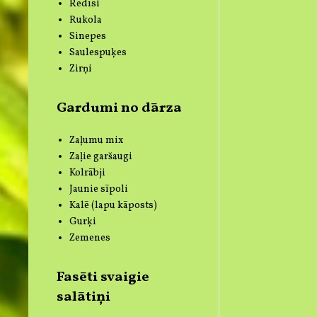
Redīsi
Rukola
Sinepes
Saulespuķes
Zirņi
Gardumi no dārza
Zaļumu mix
Zaļie garšaugi
Kolrābji
Jaunie sīpoli
Kalē (lapu kāposts)
Gurķi
Zemenes
Fasēti svaigie
salātiņi