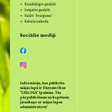
Kraukšķīgie gurķīši
Latgales gurķīši
Salāti "Svaigums"
Kabaču uzkoda
Sociālie mediji
Informācija, kas publicēta
mājas lapā ir Dārzniecības
"LIELOGA" īpašums. Tās
pārpublicēšanu un kopēšanu
jāsaskaņo ar mājas lapas
administratoru!