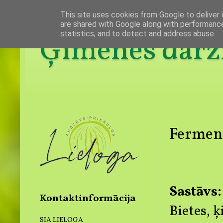
This site uses cookies from Google to deliver i
are shared with Google along with performance
statistics, and to detect and address abuse.
Ģimenes dārzn
Ferment
Sastāvs:
Kontaktinformācija
Bietes, 
SIA LIELOGA