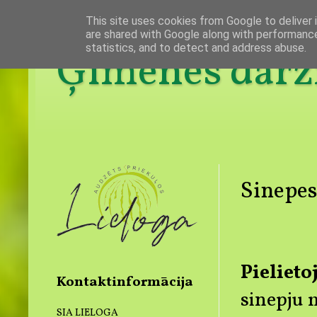
This site uses cookies from Google to deliver i
are shared with Google along with performance
statistics, and to detect and address abuse.
Ģimenes dārzn
Sinepes
Pielieto
Kontaktinformācija
sinepju 
SIA LIELOGA