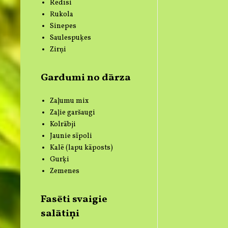
Redīsi
Rukola
Sinepes
Saulespuķes
Zirņi
Gardumi no dārza
Zaļumu mix
Zaļie garšaugi
Kolrābji
Jaunie sīpoli
Kalē (lapu kāposts)
Gurķi
Zemenes
Fasēti svaigie
salātiņi