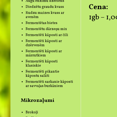
Augu enzīmu dzēriens
Cena:
Diedzētu graudu kvass
Rudzu maizes kvass ar
1gb – 1,0
avenēm
Fermentētas bietes
Fermentētu dārzeņu mix
Fermentēti kāposti ar čili
Fermentēti kāposti ar
dzērvenēm
Fermentēti kāposti ar
mārrutkiem
Fermentēti kāposti
klasiskie
Fermentēti pikantie
kāpostu salāti
Fermentēti sarkanie kāposti
ar savvaļas burkāniem
Mikrozaļumi
Brokoļi