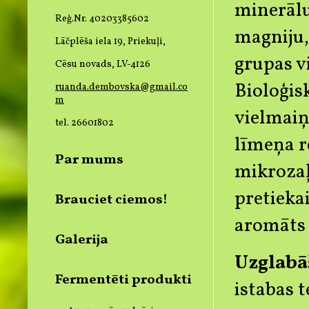
minerālu 
Reģ.Nr. 40203385602
magniju, 
Lāčplēša iela 19, Priekuļi,
grupas v
Cēsu novads, LV-4126
Bioloģisk
ruanda.dembovska@gmail.co
m
vielmaiņ
tel. 26601802
līmeņa r
Par mums
mikrozaļ
pretieka
Brauciet ciemos!
aromāts u
Galerija
Uzglabā
Fermentēti produkti
istabas 