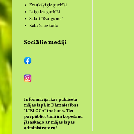
Kraukšķīgie gurķīši
Latgales gurķīši
Salāti "Svaigums"
Kabaču uzkoda
Sociālie mediji
Informācija, kas publicēta
mājas lapā ir Dārzniecības
"LIELOGA" īpašums. Tās
pārpublicēšanu un kopēšanu
jāsaskaņo ar mājas lapas
administratoru!